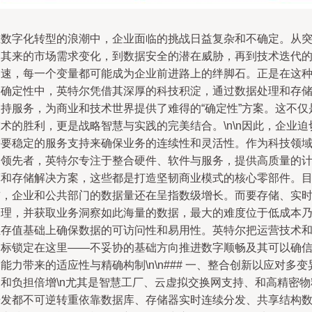
在数字化转型的浪潮中，企业面临的挑战日益复杂和不确定。从
如其来的市场需求变化，到数据安全的潜在威胁，再到技术迭代
加速，每一个变量都可能成为企业前进路上的绊脚石。正是在这
不确定性中，英特尔凭借其深厚的科技积淀，通过数据处理和存
支持服务，为商业和技术世界提供了难得的“确定性”方案。这不仅
术的胜利，更是战略智慧与实践的完美结合。\n\n因此，企业迫
需要稳定的服务支持来确保业务的连续性和灵活性。作为科技领
的领先者，英特尔专注于整合硬件、软件与服务，提供高质量的
算和存储解决方案，这些都是打造坚韧商业模式的核心零部件。
前，企业和公共部门的数据量还在呈指数级增长。而要存储、实
处理，并获取业务洞察如此海量的数据，最大的难度位于低成本
至存值基础上确保数据的可访问性和易用性。英特尔把运营技术
目标锁定在这里——不妥协的基础方向推进数字顺畅及其可以确
能力带来的适应性与精确构制\n\n### 一、整合创新以应对多变
构和负担倍增\n尤其是智慧工厂、云虚拟交换网支持、和高精密物
研发都不可逆转重依靠数据库、存储器实时连续分发、共享结构