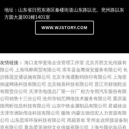
地址：山东省日照东港区秦楼街道山东路以北、兖州路以东
方圆大厦001幢1401室
WWW.WJSTORY.COM
友情链接：
海口龙华斐洛企业管理工作室
北京月胜文化传媒有
限公司
上海玮桦商贸有限公司
库车县金鹰保安服务有限公司
长
沙路遥交通设施有限公司
北京丰海通数码快印有限公司
上海签
例逡网络科技有限公司
北京翰喜科技有限公司
晋江市财德鞋业
有限责任公司
天津市电缆总厂第一分厂
程力专用汽车股份有限
公司销售十三分公司
沧州市铂艺网络技术服务有限公司
重庆嘉
德周昕信息科技有限公司
山东中铁金属制品有限公司
君威袜业
天津市洲际伟业科技有限公司
服饰
内蒙古德信宏人力资源有限
公司
山东思埠环保科技有限公司
周易算命
常州金达焊接设备制
造有限公司
青岛爱派迪特文化传媒有限公司
上海兮颜化妆品有