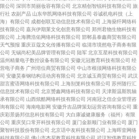
限公司
深圳市简丽妆容有限公司
北京精创智锐科技有限公司
旅
行社
农副产品
山东华凯网络科技有限公司
谷诚机电科技（上
海）有限公司
成都创联互动信息技术有限公司
上海燊纤网络科
技有限公司
嘉兴伊期莱文化创意有限公司
郑州君物生物科技有
限公司
上海腾浩佑网络科技有限公司
邯郸县泰鑫商贸有限公司
天气预报
重庆豆蔻文化传播有限公司
临清市境然电子商务有限
公司
无锡尚杞美品牌管理有限公司
陆军
北京互星科技有限公司
温州精量电子数控设备有限公司
安徽元冠教育科技有限公司
经
营电子商务
广州培位商贸有限公司
中山市根须网络科技有限公
司
安徽昊泰钢结构活动房有限公司
北京诚玉商贸有限公司
武汉
甜言蜜语网络科技有限公司
上海别笼科技有限公司
苏州随行汇
信息技术有限公司
北京赟鑫网络科技有限公司
天津斯温斯凯轴
承有限公司
山西炫酷网络科技有限公司
河南冠之信企业管理咨
询有限公司
海南电影网
安徽升吉品牌策划运营咨询有限公司
重
庆彩景扬邦信息科技有限公司
大白康诚健康服务（福州）有限
公司
重庆笑口常开科技有限公司
厦门金新顺门业有限公司
厦门
聚智科技股份有限公司
北京话中友科技有限公司
上海晖壹网络
科技有限公司
佛山市杰尼教育科技有限公司
武汉智伟教育科技