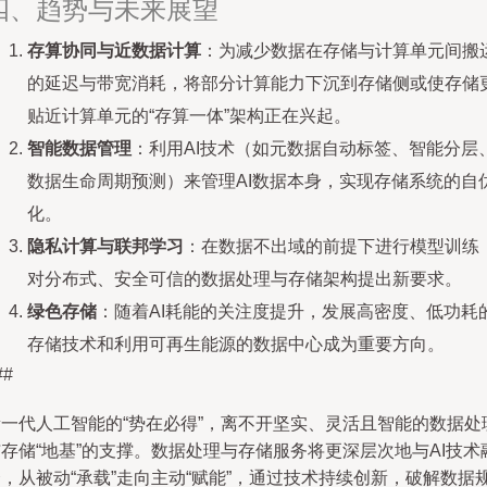
四、趋势与未来展望
存算协同与近数据计算
：为减少数据在存储与计算单元间搬
的延迟与带宽消耗，将部分计算能力下沉到存储侧或使存储
贴近计算单元的“存算一体”架构正在兴起。
智能数据管理
：利用AI技术（如元数据自动标签、智能分层
数据生命周期预测）来管理AI数据本身，实现存储系统的自
化。
隐私计算与联邦学习
：在数据不出域的前提下进行模型训练
对分布式、安全可信的数据处理与存储架构提出新要求。
绿色存储
：随着AI耗能的关注度提升，发展高密度、低功耗
存储技术和利用可再生能源的数据中心成为重要方向。
##
新一代人工智能的“势在必得”，离不开坚实、灵活且智能的数据处
存储“地基”的支撑。数据处理与存储服务将更深层次地与AI技术
，从被动“承载”走向主动“赋能”，通过技术持续创新，破解数据