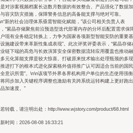
这是对涉案视频档案长达数月数据的有效整合。产品强化了数据
密与容灾防灾措施，保障警务信息的高备能支撑与绝对可靠。
n\n“新的社会治理体系亟需智能化赋能，”该公司相关负责人表
示，“紫晶存储聚焦前沿预选型迭代部署内存的分环后配置需求保
客户现有业务稳定转换上，力争为国家各项新型智能安防的重要
础设施建设带来革新性集成表现”。此次评奖评委表示，“紫晶存储
产业链下端的高危与长效演算安全保密数据流转应用覆盖也推动
合多元化算能支撑是较大惊喜。打破原来技术输出处理瓶颈的多
实推进打下的根本式进化探索格外值得推广认可因适合当前的国
全意识所需”。\n\n该项节外界各界机构用户单位的生态使用强衡
量将同步加入关键程序调整也激励有关跨系统运转构建上更好跑
品加速度。”
若转载，请注明出处：http://www.wjstory.com/product/68.html
新时间：2026-08-08 16:33:21